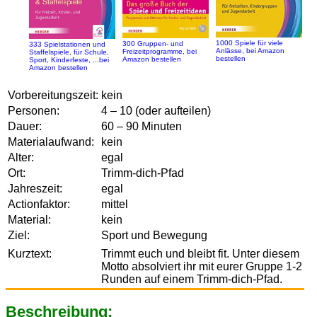
1000 Spiele für viele
300 Gruppen- und
333 Spielstationen und
Anlässe, bei Amazon
Freizeitprogramme, bei
Staffelspiele, für Schule,
bestellen
Amazon bestellen
Sport, Kinderfeste, ...bei
Amazon bestellen
Vorbereitungszeit:
kein
Personen:
4 – 10 (oder aufteilen)
Dauer:
60 – 90 Minuten
Materialaufwand:
kein
Alter:
egal
Ort:
Trimm-dich-Pfad
Jahreszeit:
egal
Actionfaktor:
mittel
Material:
kein
Ziel:
Sport und Bewegung
Kurztext:
Trimmt euch und bleibt fit. Unter diesem
Motto absolviert ihr mit eurer Gruppe 1-2
Runden auf einem Trimm-dich-Pfad.
Beschreibung: