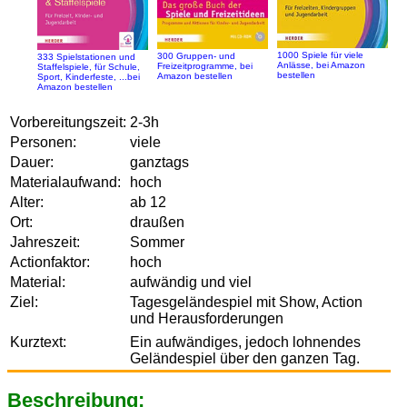
1000 Spiele für viele
300 Gruppen- und
333 Spielstationen und
Anlässe, bei Amazon
Freizeitprogramme, bei
Staffelspiele, für Schule,
bestellen
Amazon bestellen
Sport, Kinderfeste, ...bei
Amazon bestellen
Vorbereitungszeit:
2-3h
Personen:
viele
Dauer:
ganztags
Materialaufwand:
hoch
Alter:
ab 12
Ort:
draußen
Jahreszeit:
Sommer
Actionfaktor:
hoch
Material:
aufwändig und viel
Ziel:
Tagesgeländespiel mit Show, Action
und Herausforderungen
Kurztext:
Ein aufwändiges, jedoch lohnendes
Geländespiel über den ganzen Tag.
Beschreibung: