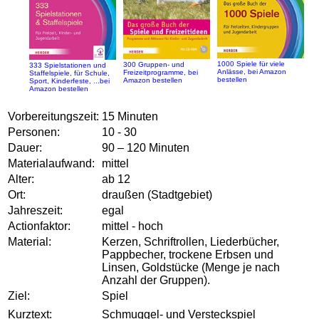
1000 Spiele für viele
300 Gruppen- und
333 Spielstationen und
Anlässe, bei Amazon
Freizeitprogramme, bei
Staffelspiele, für Schule,
bestellen
Amazon bestellen
Sport, Kinderfeste, ...bei
Amazon bestellen
Vorbereitungszeit:
15 Minuten
Personen:
10 - 30
Dauer:
90 – 120 Minuten
Materialaufwand:
mittel
Alter:
ab 12
Ort:
draußen (Stadtgebiet)
Jahreszeit:
egal
Actionfaktor:
mittel - hoch
Material:
Kerzen, Schriftrollen, Liederbücher,
Pappbecher, trockene Erbsen und
Linsen, Goldstücke (Menge je nach
Anzahl der Gruppen).
Ziel:
Spiel
Kurztext:
Schmuggel- und Versteckspiel