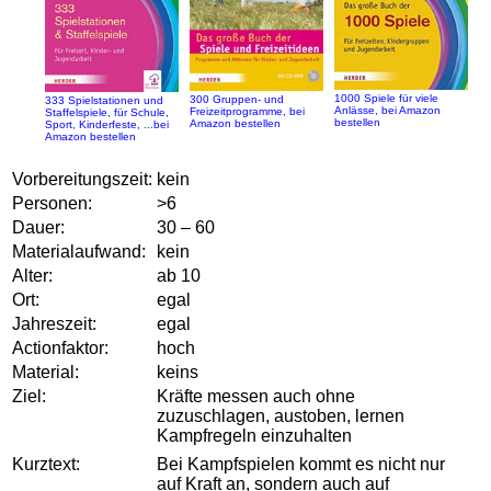
1000 Spiele für viele
300 Gruppen- und
333 Spielstationen und
Anlässe, bei Amazon
Freizeitprogramme, bei
Staffelspiele, für Schule,
bestellen
Amazon bestellen
Sport, Kinderfeste, ...bei
Amazon bestellen
Vorbereitungszeit:
kein
Personen:
>6
Dauer:
30 – 60
Materialaufwand:
kein
Alter:
ab 10
Ort:
egal
Jahreszeit:
egal
Actionfaktor:
hoch
Material:
keins
Ziel:
Kräfte messen auch ohne
zuzuschlagen, austoben, lernen
Kampfregeln einzuhalten
Kurztext:
Bei Kampfspielen kommt es nicht nur
auf Kraft an, sondern auch auf