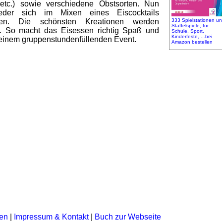
 etc.) sowie verschiedene Obstsorten. Nun
eder sich im Mixen eines Eiscocktails
hen. Die schönsten Kreationen werden
333 Spielstationen u
Staffelspiele, für
t. So macht das Eisessen richtig Spaß und
Schule, Sport,
Kinderfeste, ...bei
 einem gruppenstundenfüllenden Event.
Amazon bestellen
en
|
Impressum & Kontakt
|
Buch zur Webseite