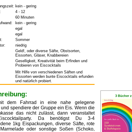
ungszeit:
kein - gering
:
4 - 12
60 Minuten
ufwand:
kein - gering
egal
egal
t:
Sommer
tor:
niedrig
Geld!, oder diverse Säfte, Obstsorten,
Eissorten, Gläser, Knabbereien
Geselligkeit, Kreativität beim Erfinden und
Probieren von Eiscocktails
Mit Hilfe von verschiedenen Säften und
Eissorten werden bunte Eiscocktails erfunden
und natürlich probiert.
reibung:
3 Bücher z
mit dem Fahrrad in eine nahe gelegene
e und spendiere der Gruppe ein Eis. Wenn die
kasse das nicht zulässt, dann veranstaltet
iscocktailparty. Da benötigst Du 3-4
edene 1kg Eispackungen, diverse Säfte, rote
 Marmelade oder sonstige Soßen (Schoko,