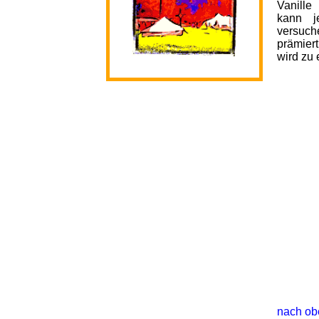
Vanille
kann j
versuc
prämier
wird zu
nach ob