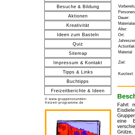
Besuche & Bildung
Vorbereit
Personen
Aktionen
Dauer:
Materiala
Kreativität
Alter:
Ideen zum Basteln
Ort:
Jahreszei
Quiz
Actionfak
Material:
Sitemap
Impressum & Kontakt
Ziel:
Tipps & Links
Kurztext:
Buchtipps
Freizeitberichte & Ideen
Besch
© www.gruppenstunden-
freizeit-programme.de
Fahrt 
Eisdiel
Gruppen
eine E
verschi
Grütze,