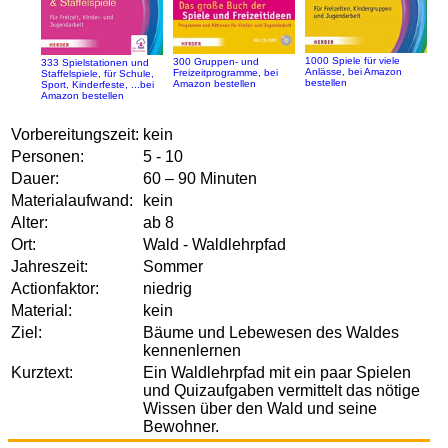
1000 Spiele für viele
300 Gruppen- und
333 Spielstationen und
Anlässe, bei Amazon
Freizeitprogramme, bei
Staffelspiele, für Schule,
bestellen
Amazon bestellen
Sport, Kinderfeste, ...bei
Amazon bestellen
Vorbereitungszeit:
kein
Personen:
5 - 10
Dauer:
60 – 90 Minuten
Materialaufwand:
kein
Alter:
ab 8
Ort:
Wald - Waldlehrpfad
Jahreszeit:
Sommer
Actionfaktor:
niedrig
Material:
kein
Ziel:
Bäume und Lebewesen des Waldes
kennenlernen
Kurztext:
Ein Waldlehrpfad mit ein paar Spielen
und Quizaufgaben vermittelt das nötige
Wissen über den Wald und seine
Bewohner.