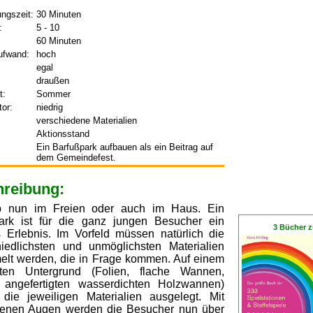
ungszeit:
30 Minuten
:
5 - 10
60 Minuten
ufwand:
hoch
egal
draußen
t:
Sommer
tor:
niedrig
verschiedene Materialien
Aktionsstand
Ein Barfußpark aufbauen als ein Beitrag auf
dem Gemeindefest.
reibung:
b nun im Freien oder auch im Haus. Ein
ark ist für die ganz jungen Besucher ein
3 Bücher z
 Erlebnis. Im Vorfeld müssen natürlich die
hiedlichsten und unmöglichsten Materialien
lt werden, die in Frage kommen. Auf einem
eten Untergrund (Folien, flache Wannen,
l angefertigten wasserdichten Holzwannen)
die jeweiligen Materialien ausgelegt. Mit
enen Augen werden die Besucher nun über