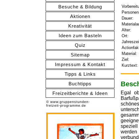
Besuche & Bildung
Vorbereit
Personen
Aktionen
Dauer:
Materiala
Kreativität
Alter:
Ideen zum Basteln
Ort:
Jahreszei
Quiz
Actionfak
Material:
Sitemap
Ziel:
Impressum & Kontakt
Kurztext:
Tipps & Links
Besch
Buchtipps
Egal o
Freizeitberichte & Ideen
Barfußp
© www.gruppenstunden-
schönes
freizeit-programme.de
untersc
gesamme
geeign
speziel
werden 
verbund